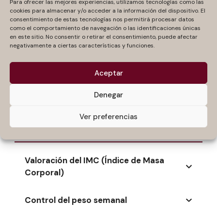
Para ofrecer las mejores experiencias, utilizamos tecnologías como las
cookies para almacenar y/o acceder a la información del dispositivo. El
No permitas que el estrés domine tu vida. En
consentimiento de estas tecnologías nos permitirá procesar datos
como el comportamiento de navegación o las identificaciones únicas
nuestro centro médico, estamos
en este sitio. No consentir o retirar el consentimiento, puede afectar
comprometidos a ayudarte a encontrar un
negativamente a ciertas características y funciones.
equilibrio y bienestar duraderos. Contáctanos
para iniciar tu camino hacia una recuperación
Aceptar
efectiva y una vida más tranquila y saludable.
Denegar
Ver preferencias
¿Cómo lo hacemos?
Valoración del IMC (Índice de Masa
Corporal)
Control del peso semanal
Se calcula dividiendo el peso en Kg. Por
nuestra estatura, en metros al cuadrado. El