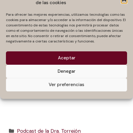
Carmen García Roger y su lucha vital para ser
de las cookies
feliz pese a sufrir dolor crónico, te
Para ofrecer las mejores experiencias, utilizamos tecnologías como las
recomendamos que escuches el capítulo de
cookies para almacenar y/o acceder a la información del dispositivo. El
esta semana de
El Podcast de la Doctora
consentimiento de estas tecnologías nos permitirá procesar datos
Torrejón
. Carmen García Roger es autora del
como el comportamiento de navegación o las identificaciones únicas
en este sitio. No consentir o retirar el consentimiento, puede afectar
libro “Fuerte, que se entere el mundo. Cómo
negativamente a ciertas características y funciones.
vivir con dolor crónico ¡y vivir feliz!”.
Aceptar
Denegar
Ver preferencias
Categorías
Podcast de la Dra. Torrejón