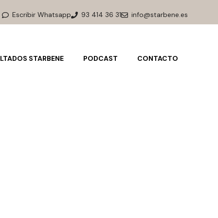
Escribir Whatsapp
93 414 36 31
info@starbene.es
LTADOS STARBENE
PODCAST
CONTACTO