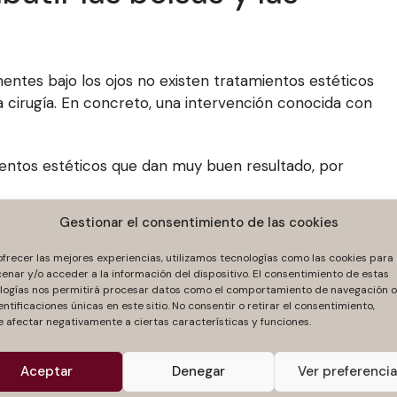
entes bajo los ojos no existen tratamientos estéticos
la cirugía. En concreto, una intervención conocida con
mientos estéticos que dan muy buen resultado, por
Gestionar el consentimiento de las cookies
as y las ojeras, te recomendamos que escuches el
ofrecer las mejores experiencias, utilizamos tecnologías como las cookies para
ctora Torrejón
. En él la doctora Carmen Torrejón nos
enar y/o acceder a la información del dispositivo. El consentimiento de estas
logías nos permitirá procesar datos como el comportamiento de navegación o
star los efectos de la edad en nuestra mirada.
entificaciones únicas en este sitio. No consentir o retirar el consentimiento,
 afectar negativamente a ciertas características y funciones.
Aceptar
Denegar
Ver preferenci