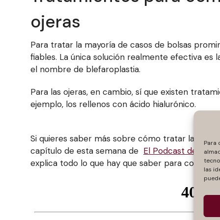
ojeras
Para tratar la mayoría de casos de bolsas promin
fiables. La única solución realmente efectiva es 
el nombre de blefaroplastia.
Para las ojeras, en cambio, sí que existen trata
ejemplo, los rellenos con ácido hialurónico.
Si quieres saber más sobre cómo tratar las bols
Para 
capítulo de esta semana de
El Podcast de la Do
almac
tecno
explica todo lo que hay que saber para contrarre
las id
puede