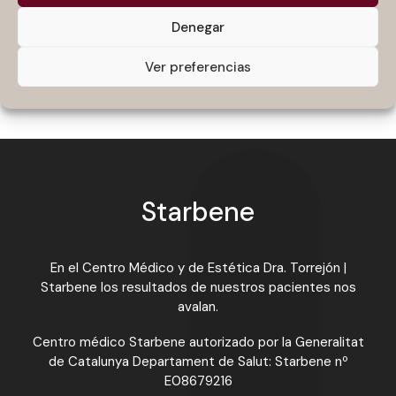
El chocolate no engorda
Denegar
Salvador Sostres, el paciente más rebelde de
Ver preferencias
la Dra.Torrejón
Starbene
En el Centro Médico y de Estética Dra. Torrejón |
Starbene los resultados de nuestros pacientes nos
avalan.
Centro médico Starbene autorizado por la Generalitat
de Catalunya Departament de Salut: Starbene nº
E08679216